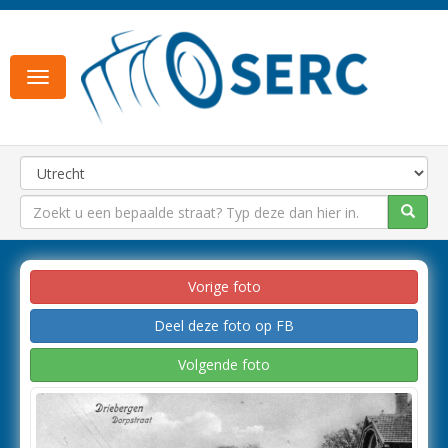
Toggle
navigation
Vorige foto
Deel deze foto op FB
Volgende foto