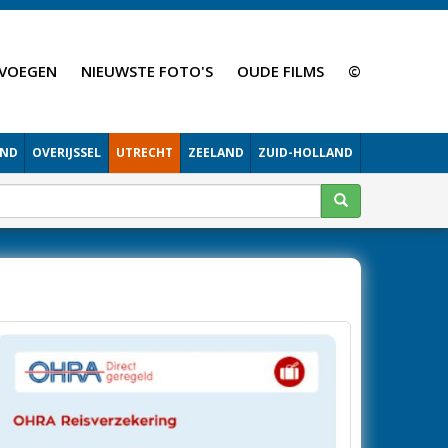
VOEGEN
NIEUWSTE FOTO'S
OUDE FILMS
©
AND
OVERIJSSEL
UTRECHT
ZEELAND
ZUID-HOLLAND