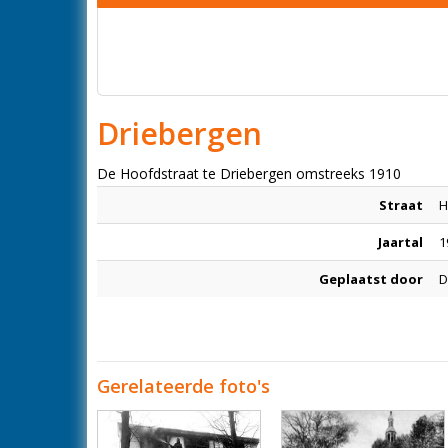
Driebergen
De Hoofdstraat te Driebergen omstreeks 1910
Straat
H
Jaartal
1
Geplaatst door
D
Gerelateerde foto's