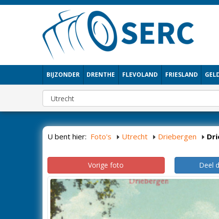
BIJZONDER
DRENTHE
FLEVOLAND
FRIESLAND
GEL
U bent hier:
Foto's
Utrecht
Driebergen
Dr
Vorige foto
Deel 