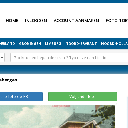
HOME
INLOGGEN
ACCOUNT AANMAKEN
FOTO TOE
DERLAND
GRONINGEN
LIMBURG
NOORD-BRABANT
NOORD-HOLL
iebergen
deze foto op FB
Volgende foto