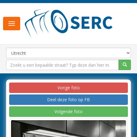
Toggle
navigation
Vorige foto
Deel deze foto op FB
Volgende foto