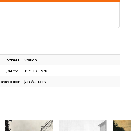
Straat
Station
Jaartal
1960 tot 1970
aatst door
Jan Wauters