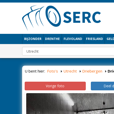
BIJZONDER
DRENTHE
FLEVOLAND
FRIESLAND
GEL
U bent hier:
Foto's
Utrecht
Driebergen
Dr
Vorige foto
Deel 