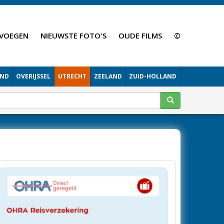
VOEGEN
NIEUWSTE FOTO'S
OUDE FILMS
©
AND
OVERIJSSEL
UTRECHT
ZEELAND
ZUID-HOLLAND