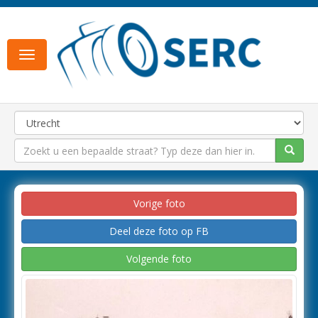
Toggle
navigation
Vorige foto
Deel deze foto op FB
Volgende foto