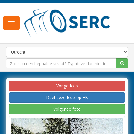
Toggle
navigation
Vorige foto
Deel deze foto op FB
Volgende foto