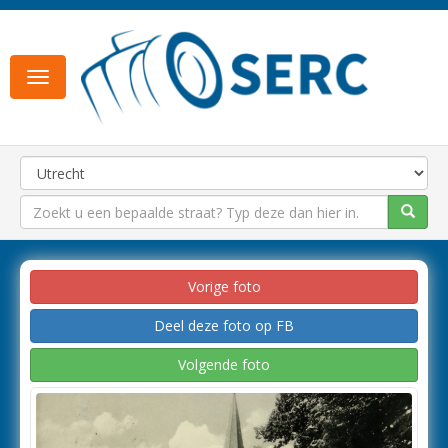
Toggle
navigation
Vorige foto
Deel deze foto op FB
Volgende foto