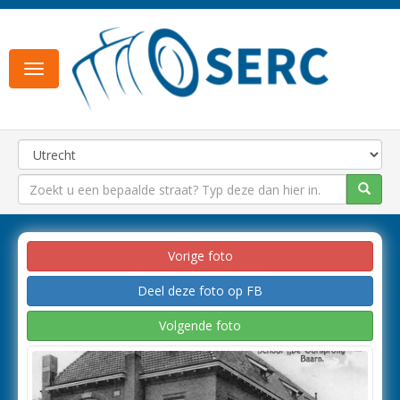
Toggle
navigation
Vorige foto
Deel deze foto op FB
Volgende foto