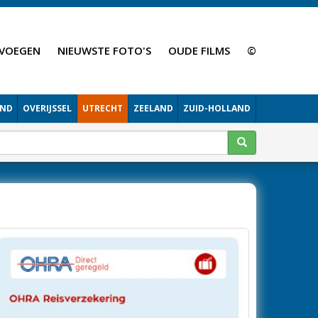
VOEGEN
NIEUWSTE FOTO'S
OUDE FILMS
©
AND
OVERIJSSEL
UTRECHT
ZEELAND
ZUID-HOLLAND