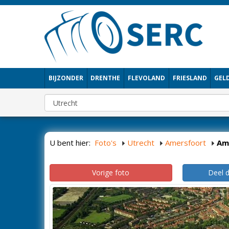
BIJZONDER
DRENTHE
FLEVOLAND
FRIESLAND
GEL
U bent hier:
Foto's
Utrecht
Amersfoort
Am
Vorige foto
Deel 