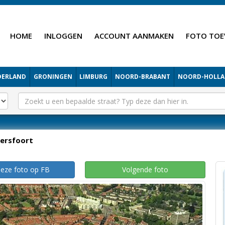
HOME
INLOGGEN
ACCOUNT AANMAKEN
FOTO TOE
DERLAND
GRONINGEN
LIMBURG
NOORD-BRABANT
NOORD-HOLL
ersfoort
deze foto op FB
Volgende foto