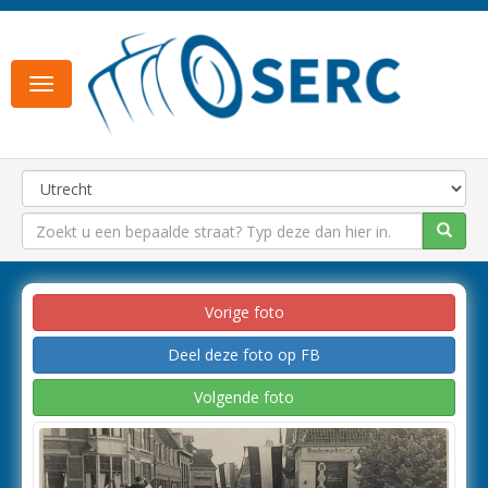
Toggle
navigation
Vorige foto
Deel deze foto op FB
Volgende foto