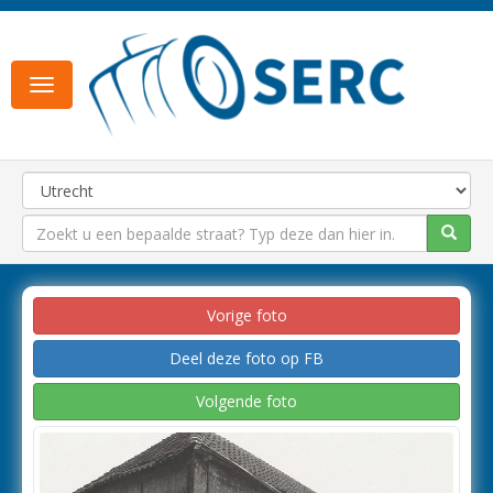
Toggle
navigation
Vorige foto
Deel deze foto op FB
Volgende foto