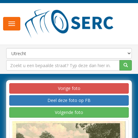
Toggle
navigation
Vorige foto
Deel deze foto op FB
Volgende foto