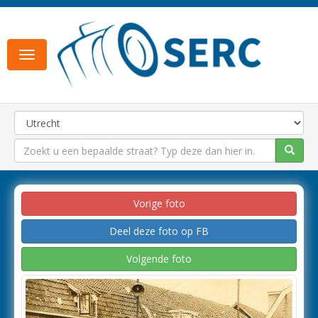
Toggle
navigation
Vorige foto
Deel deze foto op FB
Volgende foto