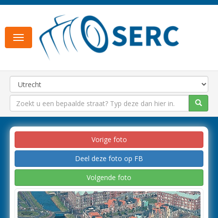
Toggle
navigation
Vorige foto
Deel deze foto op FB
Volgende foto