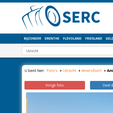
BIJZONDER
DRENTHE
FLEVOLAND
FRIESLAND
GEL
U bent hier:
Foto's
Utrecht
Amersfoort
Am
Vorige foto
Deel 