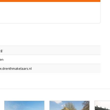
eg
den
w.drenthmakelaars.nl