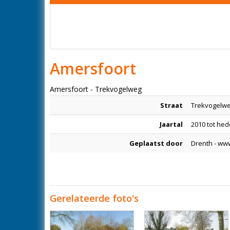
Amersfoort
Amersfoort - Trekvogelweg
Straat
Trekvogelw
Jaartal
2010 tot he
Geplaatst door
Drenth - ww
Gerelateerde foto's