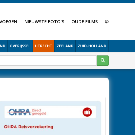
VOEGEN
NIEUWSTE FOTO'S
OUDE FILMS
©
AND
OVERIJSSEL
UTRECHT
ZEELAND
ZUID-HOLLAND