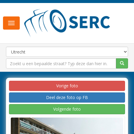
Toggle
navigation
Vorige foto
Deel deze foto op FB
Volgende foto