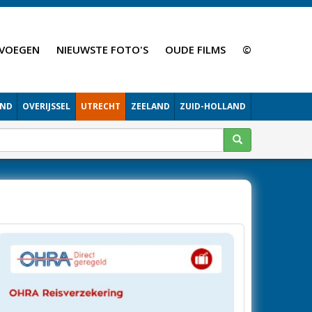
VOEGEN
NIEUWSTE FOTO'S
OUDE FILMS
©
AND
OVERIJSSEL
UTRECHT
ZEELAND
ZUID-HOLLAND