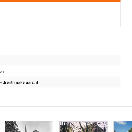
den
w.drenthmakelaars.nl