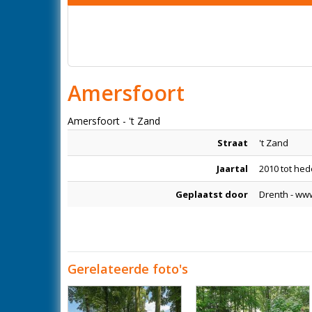
Amersfoort
Amersfoort - 't Zand
Straat
't Zand
Jaartal
2010 tot he
Geplaatst door
Drenth - ww
Gerelateerde foto's