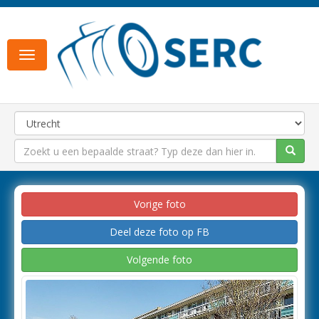
Toggle
navigation
Vorige foto
Deel deze foto op FB
Volgende foto