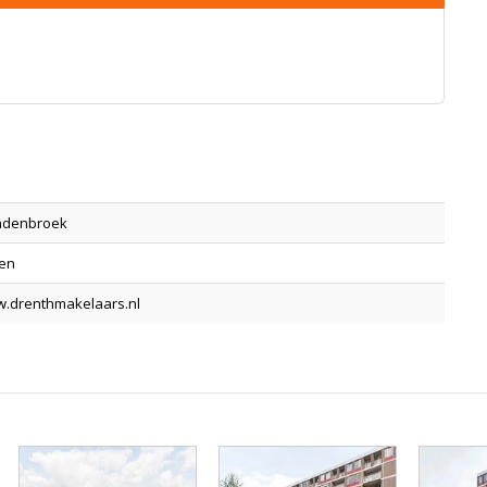
ndenbroek
den
w.drenthmakelaars.nl