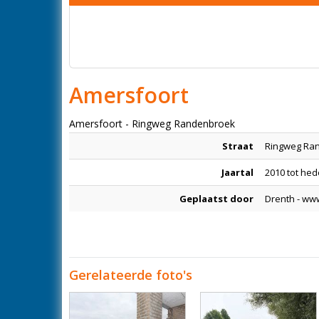
Amersfoort
Amersfoort - Ringweg Randenbroek
Straat
Ringweg Ra
Jaartal
2010 tot he
Geplaatst door
Drenth - ww
Gerelateerde foto's