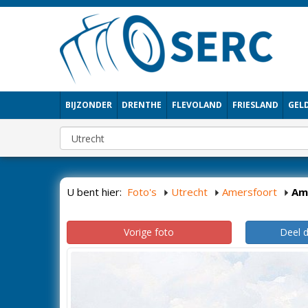
BIJZONDER
DRENTHE
FLEVOLAND
FRIESLAND
GEL
U bent hier:
Foto's
Utrecht
Amersfoort
Am
Vorige foto
Deel 