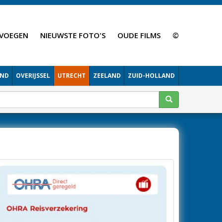
VOEGEN
NIEUWSTE FOTO'S
OUDE FILMS
©
AND
OVERIJSSEL
UTRECHT
ZEELAND
ZUID-HOLLAND