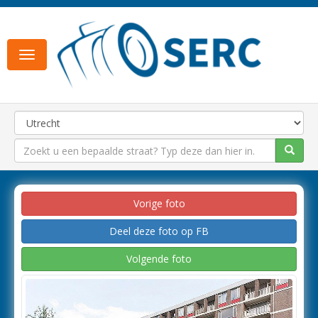
Toggle
navigation
Vorige foto
Deel deze foto op FB
Volgende foto