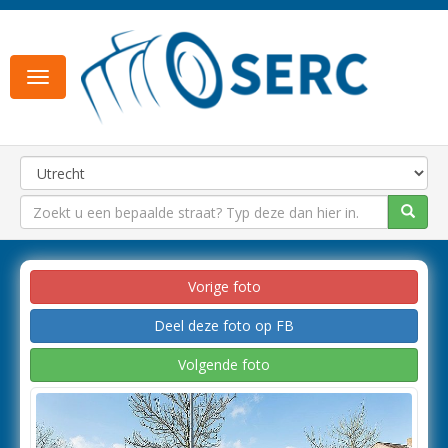
Toggle
navigation
Vorige foto
Deel deze foto op FB
Volgende foto