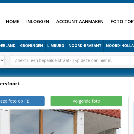
HOME
INLOGGEN
ACCOUNT AANMAKEN
FOTO TOE
DERLAND
GRONINGEN
LIMBURG
NOORD-BRABANT
NOORD-HOLL
ersfoort
deze foto op FB
Volgende foto