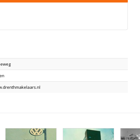
seweg
den
w.drenthmakelaars.nl