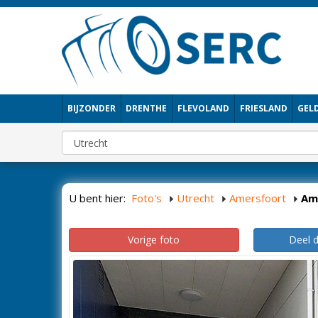
BIJZONDER
DRENTHE
FLEVOLAND
FRIESLAND
GEL
U bent hier:
Foto's
Utrecht
Amersfoort
Am
Vorige foto
Deel 