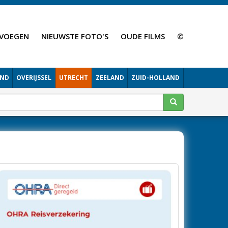
VOEGEN
NIEUWSTE FOTO'S
OUDE FILMS
©
AND
OVERIJSSEL
UTRECHT
ZEELAND
ZUID-HOLLAND