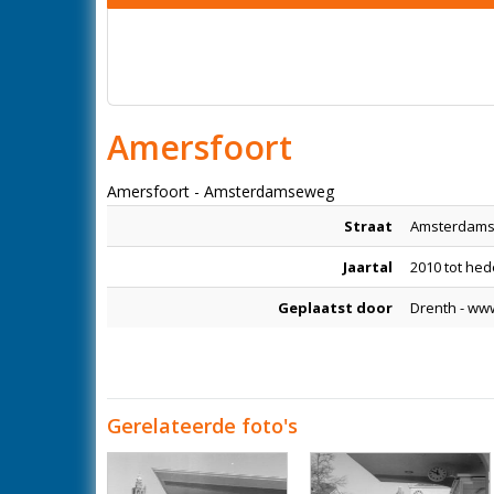
Amersfoort
Amersfoort - Amsterdamseweg
Straat
Amsterdam
Jaartal
2010 tot he
Geplaatst door
Drenth - ww
Gerelateerde foto's