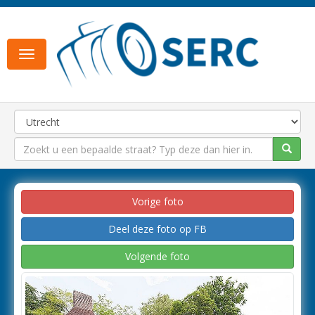
Toggle
navigation
Vorige foto
Deel deze foto op FB
Volgende foto