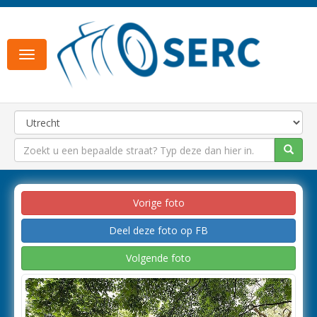
Toggle
navigation
Vorige foto
Deel deze foto op FB
Volgende foto