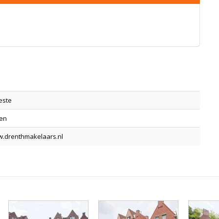
este
den
w.drenthmakelaars.nl