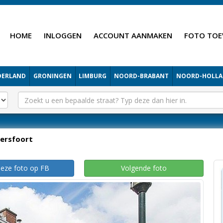
HOME
INLOGGEN
ACCOUNT AANMAKEN
FOTO TOE
DERLAND
GRONINGEN
LIMBURG
NOORD-BRABANT
NOORD-HOLL
ersfoort
deze foto op FB
Volgende foto