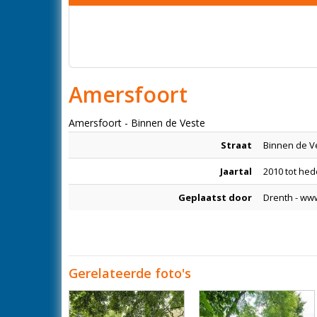
Amersfoort
Amersfoort - Binnen de Veste
Straat
Binnen de V
Jaartal
2010 tot he
Geplaatst door
Drenth - ww
Gerelateerde foto's