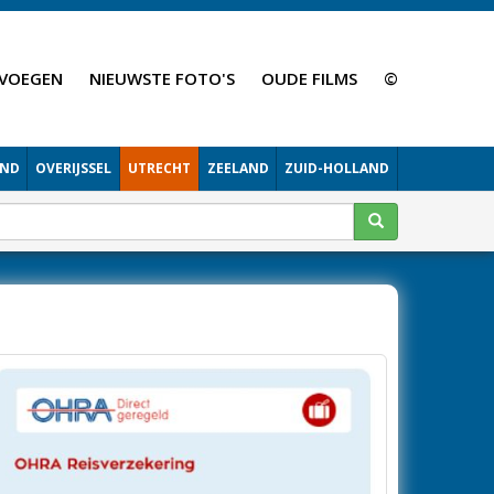
VOEGEN
NIEUWSTE FOTO'S
OUDE FILMS
©
AND
OVERIJSSEL
UTRECHT
ZEELAND
ZUID-HOLLAND