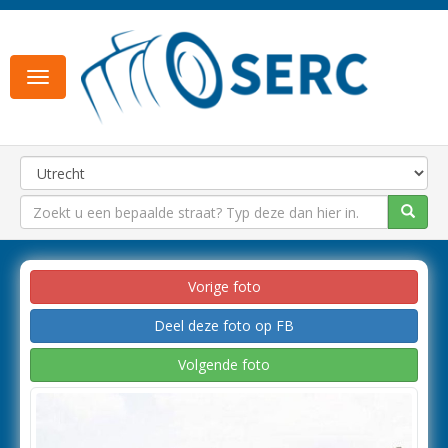
Toggle
navigation
Vorige foto
Deel deze foto op FB
Volgende foto