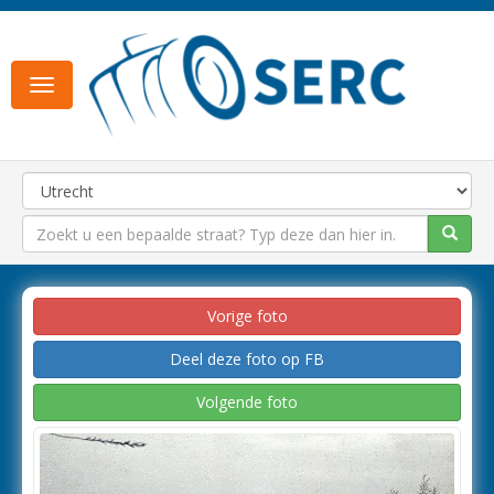
Toggle
navigation
Vorige foto
Deel deze foto op FB
Volgende foto