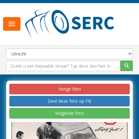
Toggle
navigation
Vorige foto
Deel deze foto op FB
Volgende foto