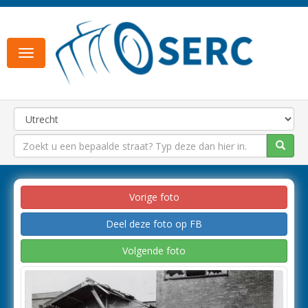
Toggle
navigation
Vorige foto
Deel deze foto op FB
Volgende foto