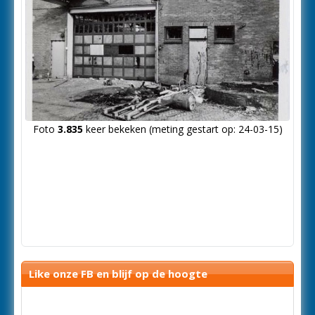
Foto
3.835
keer bekeken (meting gestart op: 24-03-15)
Like onze FB en blijf op de hoogte