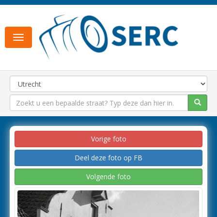
Toggle
navigation
Vorige foto
Deel deze foto op FB
Volgende foto