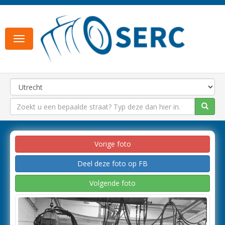
Toggle
navigation
Vorige foto
Deel deze foto op FB
Volgende foto