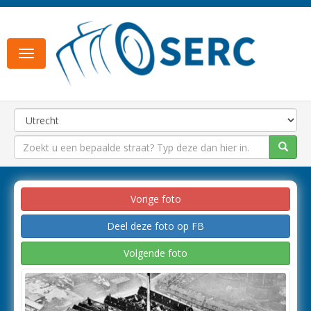
Toggle
navigation
Vorige foto
Deel deze foto op FB
Volgende foto