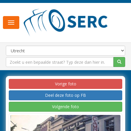
Toggle
navigation
Vorige foto
Deel deze foto op FB
Volgende foto