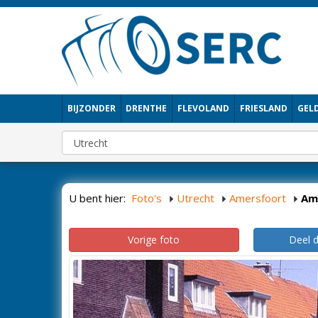
BIJZONDER
DRENTHE
FLEVOLAND
FRIESLAND
GEL
U bent hier:
Foto's
Utrecht
Amersfoort
Am
Vorige foto
Deel 