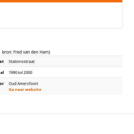
1 bron: Fred van den Ham)
at
Stationsstraat
tal
1990 tot 2000
or
Oud Amersfoort
Ga naar website