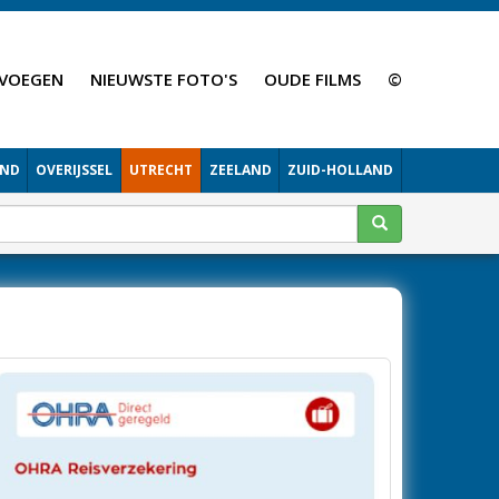
VOEGEN
NIEUWSTE FOTO'S
OUDE FILMS
©
AND
OVERIJSSEL
UTRECHT
ZEELAND
ZUID-HOLLAND