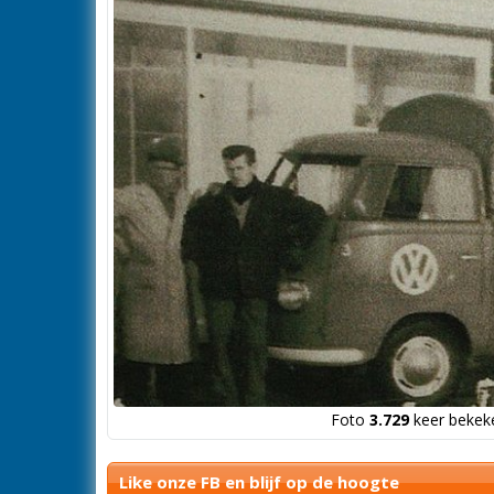
Foto
3.729
keer bekeke
Like onze FB en blijf op de hoogte