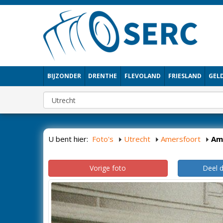
BIJZONDER
DRENTHE
FLEVOLAND
FRIESLAND
GEL
U bent hier:
Foto's
Utrecht
Amersfoort
Am
Vorige foto
Deel 