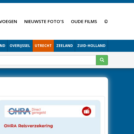
VOEGEN
NIEUWSTE FOTO'S
OUDE FILMS
©
AND
OVERIJSSEL
UTRECHT
ZEELAND
ZUID-HOLLAND