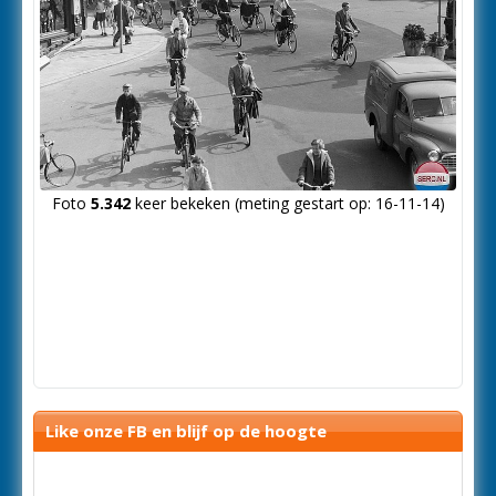
Foto
5.342
keer bekeken (meting gestart op: 16-11-14)
Like onze FB en blijf op de hoogte