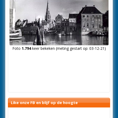
Foto
1.794
keer bekeken (meting gestart op: 03-12-21)
Like onze FB en blijf op de hoogte