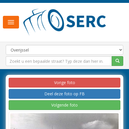
Toggle
navigation
Vorige foto
Deel deze foto op FB
Volgende foto