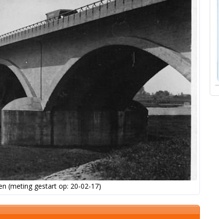
n (meting gestart op: 20-02-17)