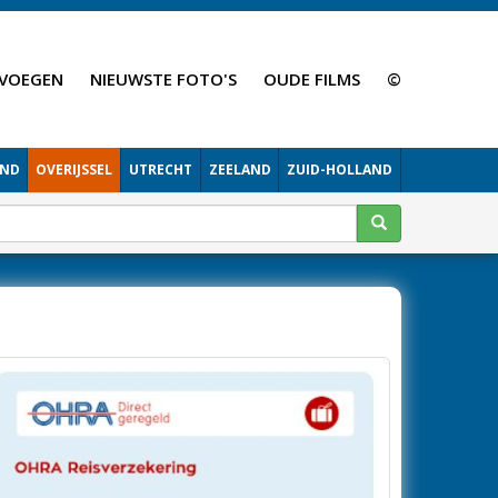
VOEGEN
NIEUWSTE FOTO'S
OUDE FILMS
©
AND
OVERIJSSEL
UTRECHT
ZEELAND
ZUID-HOLLAND