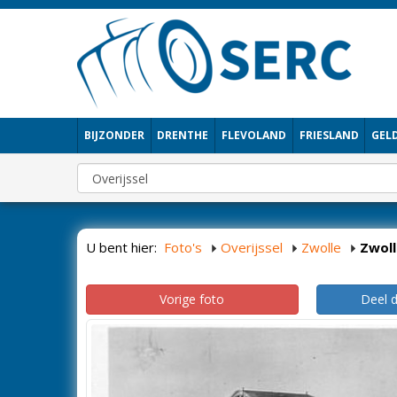
BIJZONDER
DRENTHE
FLEVOLAND
FRIESLAND
GEL
U bent hier:
Foto's
Overijssel
Zwolle
Zwoll
Vorige foto
Deel 