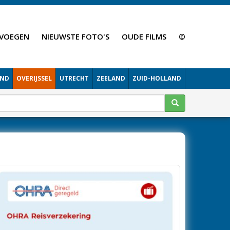
VOEGEN
NIEUWSTE FOTO'S
OUDE FILMS
©
AND
OVERIJSSEL
UTRECHT
ZEELAND
ZUID-HOLLAND