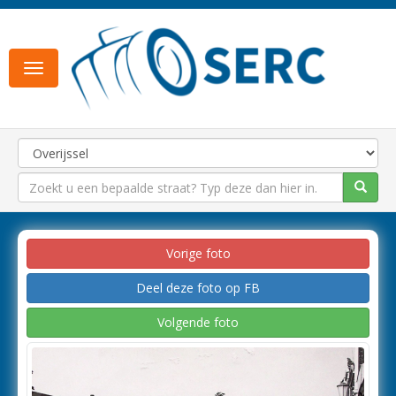
Toggle
navigation
Vorige foto
Deel deze foto op FB
Volgende foto