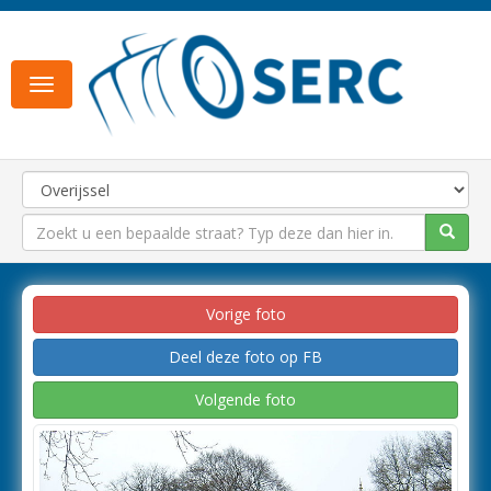
Toggle
navigation
Vorige foto
Deel deze foto op FB
Volgende foto