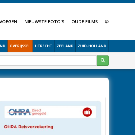
VOEGEN
NIEUWSTE FOTO'S
OUDE FILMS
©
AND
OVERIJSSEL
UTRECHT
ZEELAND
ZUID-HOLLAND