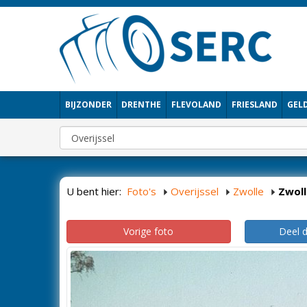
BIJZONDER
DRENTHE
FLEVOLAND
FRIESLAND
GEL
U bent hier:
Foto's
Overijssel
Zwolle
Zwoll
Vorige foto
Deel 