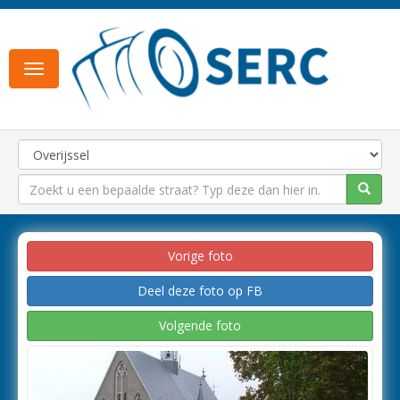
Toggle
navigation
Vorige foto
Deel deze foto op FB
Volgende foto