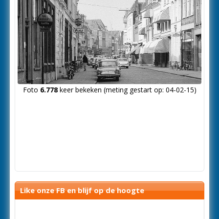
Foto
6.778
keer bekeken (meting gestart op: 04-02-15)
Like onze FB en blijf op de hoogte