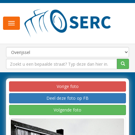
Toggle
navigation
Vorige foto
Deel deze foto op FB
Volgende foto