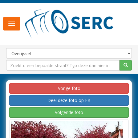
Toggle
navigation
Vorige foto
Deel deze foto op FB
Volgende foto