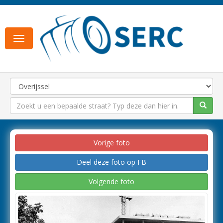
Toggle
navigation
Vorige foto
Deel deze foto op FB
Volgende foto