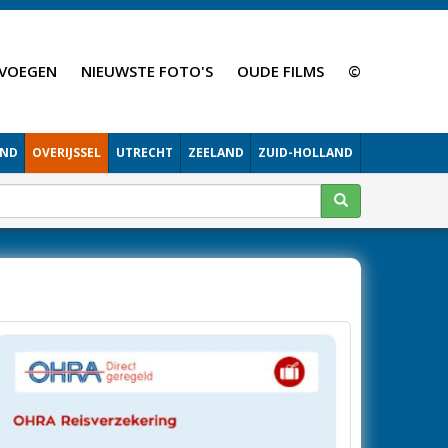
VOEGEN
NIEUWSTE FOTO'S
OUDE FILMS
©
AND
OVERIJSSEL
UTRECHT
ZEELAND
ZUID-HOLLAND