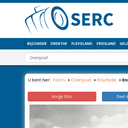
BIJZONDER
DRENTHE
FLEVOLAND
FRIESLAND
GEL
U bent hier:
Foto's
Overijssel
Enschede
En
Vorige foto
Deel 