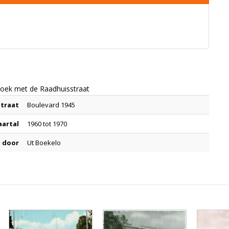
oek met de Raadhuisstraat
Straat
Boulevard 1945
aartal
1960 tot 1970
 door
Ut Boekelo