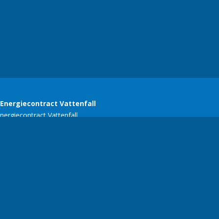
SERC
E-mail:
ariekers@gmail.com
| Telefoonnummer:
+356 77134618