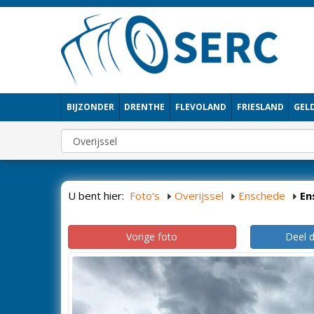
BIJZONDER
DRENTHE
FLEVOLAND
FRIESLAND
GEL
U bent hier:
Foto's
Overijssel
Enschede
En
Vorige foto
Deel 