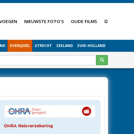
VOEGEN
NIEUWSTE FOTO'S
OUDE FILMS
©
AND
OVERIJSSEL
UTRECHT
ZEELAND
ZUID-HOLLAND