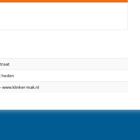
traat
t heden
 - www.klinker-mak.nl