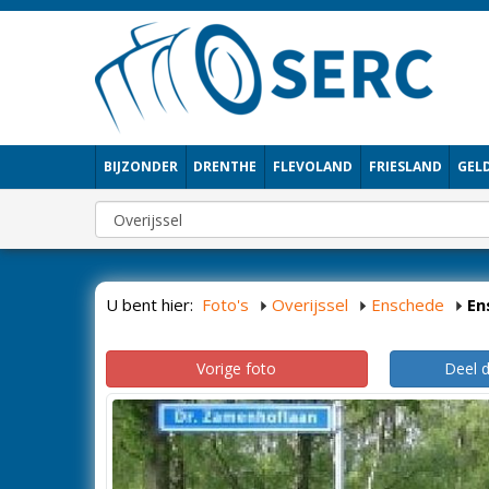
BIJZONDER
DRENTHE
FLEVOLAND
FRIESLAND
GEL
U bent hier:
Foto's
Overijssel
Enschede
En
Vorige foto
Deel 