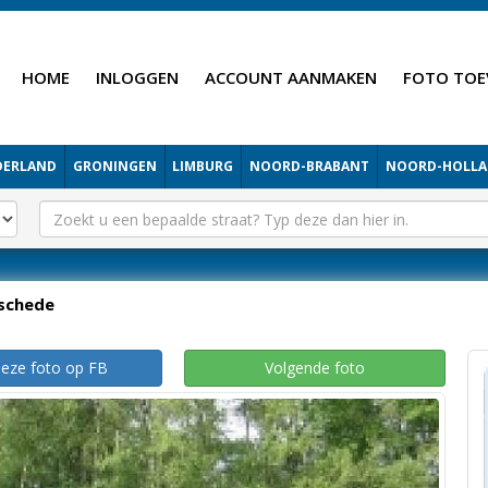
HOME
INLOGGEN
ACCOUNT AANMAKEN
FOTO TOE
DERLAND
GRONINGEN
LIMBURG
NOORD-BRABANT
NOORD-HOLL
schede
deze foto op FB
Volgende foto