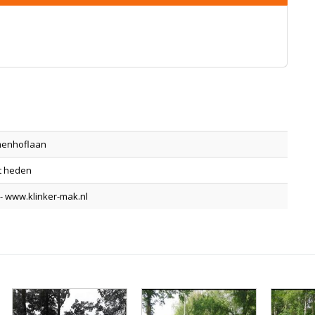
menhoflaan
t heden
 - www.klinker-mak.nl