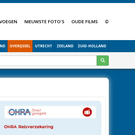
VOEGEN
NIEUWSTE FOTO'S
OUDE FILMS
©
AND
OVERIJSSEL
UTRECHT
ZEELAND
ZUID-HOLLAND