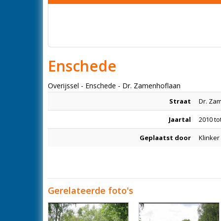
Enschede
Overijssel - Enschede - Dr. Zamenhoflaan
Straat
Dr. Za
Jaartal
2010 to
Geplaatst door
Klinker
Gerelateerde foto's